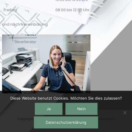
Freitag
08:00 bis 12:00 Uhr
und nach Vereinbarung
Diese Website benutzt Cookies. Möchten Sie dies zulassen?
Ja
Nein
Copyright © 2026
Steuerkanzlei Martin Müller
|
Impressum
|
Datenschutzerklärung
Datenschutzerklärung